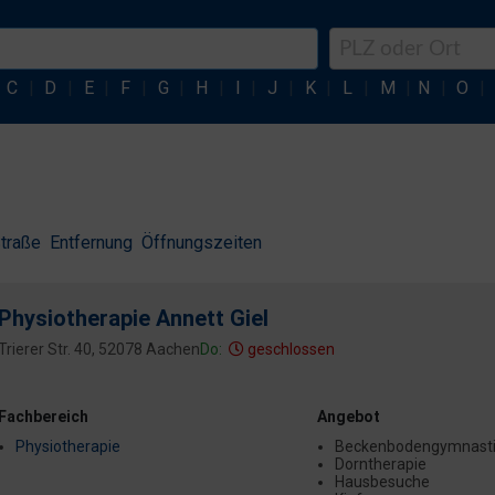
C
|
D
|
E
|
F
|
G
|
H
|
I
|
J
|
K
|
L
|
M
|
N
|
O
|
traße
Entfernung
Öffnungszeiten
Physiotherapie Annett Giel
Trierer Str. 40, 52078 Aachen
Do:
geschlossen
Fachbereich
Angebot
Physiotherapie
Beckenbodengymnasti
Dorntherapie
Hausbesuche