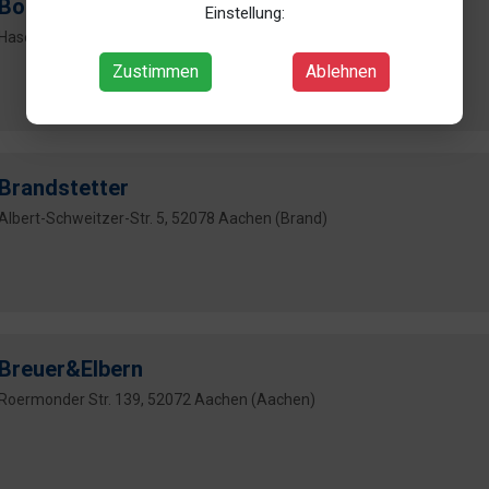
Born
Einstellung:
Hasenfeld 32, 52066 Aachen (Aachen)
Zustimmen
Ablehnen
Brandstetter
Albert-Schweitzer-Str. 5, 52078 Aachen (Brand)
Breuer&Elbern
Roermonder Str. 139, 52072 Aachen (Aachen)