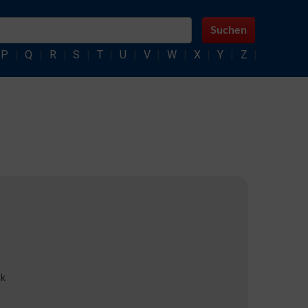
Suchen
P
|
Q
|
R
|
S
|
T
|
U
|
V
|
W
|
X
|
Y
|
Z
|
k