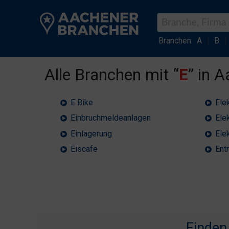
Branchen:
A
|
B
|
Alle Branchen mit “
E
” in 
E Bike
Elek
Einbruchmeldeanlagen
Ele
Einlagerung
Ele
Eiscafe
Ent
Finden