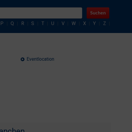
Suchen
P
|
Q
|
R
|
S
|
T
|
U
|
V
|
W
|
X
|
Y
|
Z
|
Eventlocation
ranchen