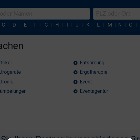
C
|
D
|
E
|
F
|
G
|
H
|
I
|
J
|
K
|
L
|
M
|
N
|
O
|
Aachen
triker
Entsorgung
ktrogeräte
Ergotherapie
ktronik
Event
rümpelungen
Eventagentur
 Sie Ihren Partner in verschiedenen B