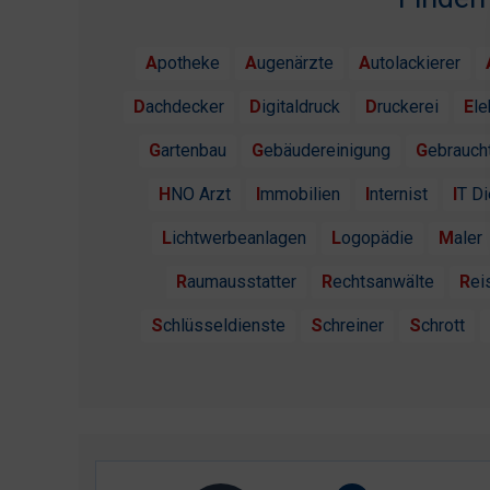
Apotheke
Augenärzte
Autolackierer
Dachdecker
Digitaldruck
Druckerei
El
Gartenbau
Gebäudereinigung
Gebrauc
HNO Arzt
Immobilien
Internist
IT D
Lichtwerbeanlagen
Logopädie
Maler
Raumausstatter
Rechtsanwälte
Re
Schlüsseldienste
Schreiner
Schrott