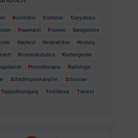
ten
Büromöbel
Container
Copyshops
enster
Frauenarzt
Friseure
Garagentore
ister
Hautarzt
Heilpraktiker
Heizung
erarzt
Kosmetikstudios
Küchengeräte
flegedienst
Physiotherapie
Radiologie
är
Schädlingsbekämpfer
Schlosser
Teppichreinigung
Textildruck
Tierarzt