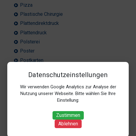
Pizza
Plastische Chirurgie
Plattendirektdruck
Plattendruck
Polsterei
Poster
Postkarten
Postservice
Datenschutzeinstellungen
PR
Wir verwenden Google Analytics zur Analyse der
Proofs
Nutzung unserer Webseite. Bitte wählen Sie Ihre
Psychiater
Einstellung:
Psychotherapie
Zustimmen
Ablehnen