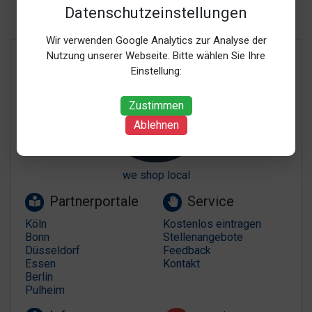
Datenschutzeinstellungen
Wir verwenden Google Analytics zur Analyse der
Nutzung unserer Webseite. Bitte wählen Sie Ihre
Einstellung:
Zustimmen
Ablehnen
we shop local
Partnerportale
Service
Köln
Kostenlos eintragen
Bonn
Stellenangebote
Düsseldorf
Feedback
Essen
Kontakt
Berlin
Pulheim