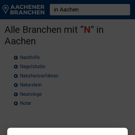
Alle Branchen mit “
N
” in
Aachen
Nachhilfe
Nagelstudio
Naturheilverfahren
Naturstein
Neurologe
Notar