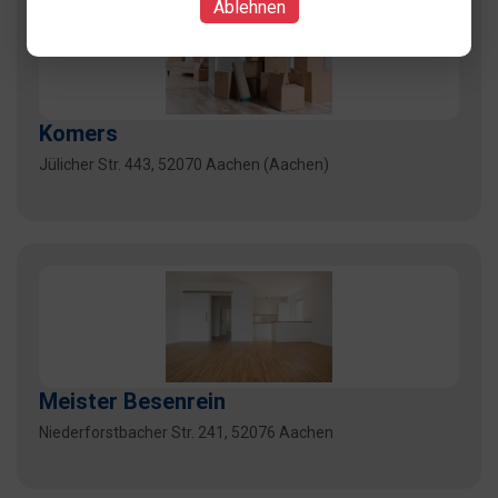
Ablehnen
Komers
Jülicher Str. 443, 52070 Aachen (Aachen)
Meister Besenrein
Niederforstbacher Str. 241, 52076 Aachen