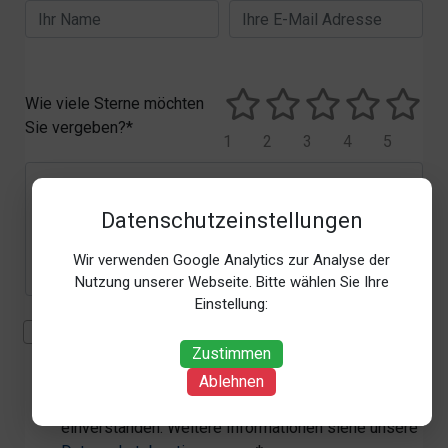
Wie viele Sterne möchten
Sie vergeben?*
1
2
3
4
5
Datenschutzeinstellungen
Wir verwenden Google Analytics zur Analyse der
Nutzung unserer Webseite. Bitte wählen Sie Ihre
Einstellung:
Mit der Erhebung, Verarbeitung und Nutzung meiner
Zustimmen
personenbezogenen Daten (Angaben, Datum und
Uhrzeit der Bewertungsabgabe, Referrer-URL) zum
Ablehnen
Zweck der Bewertung erkläre ich mich
einverstanden. Weitere Informationen siehe unsere